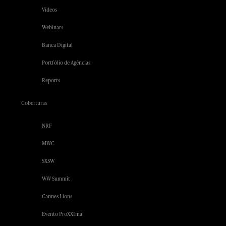
Vídeos
Webinars
Banca Digital
Portfólio de Agências
Reports
Coberturas
NRF
MWC
SXSW
WW Summit
Cannes Lions
Evento ProXXIma